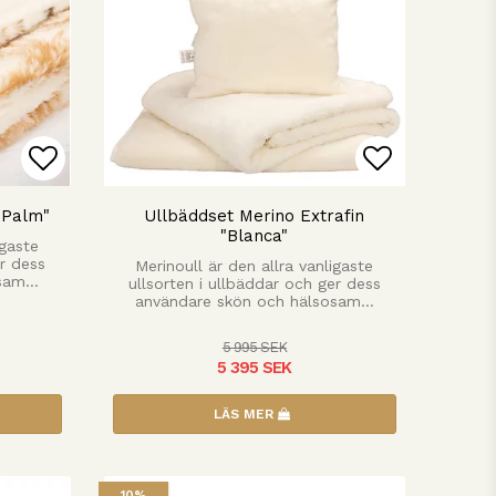
n
Lägg till i favoritlistan
Lägg till 
"Palm"
Ullbäddset Merino Extrafin
"Blanca"
igaste
er dess
Merinoull är den allra vanligaste
osam…
ullsorten i ullbäddar och ger dess
användare skön och hälsosam…
5 995 SEK
5 395 SEK
LÄS MER
10%