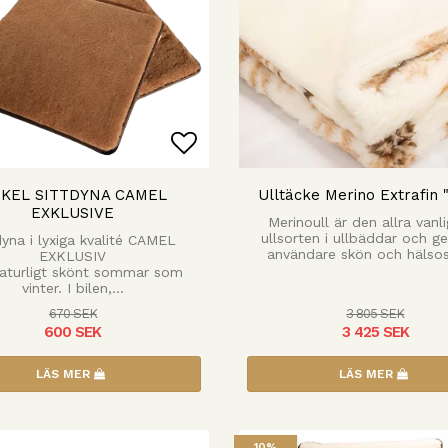
 favoritlistan
Lägg till i favoritlista
KEL SITTDYNA CAMEL
Ulltäcke Merino Extrafin 
EXKLUSIVE
Merinoull är den allra vanl
ullsorten i ullbäddar och g
dyna i lyxiga kvalité CAMEL
användare skön och häls
EXKLUSIV
naturligt skönt sommar som
vinter. I bilen,…
670 SEK
3 805 SEK
600 SEK
3 425 SEK
LÄS MER
LÄS MER
10%