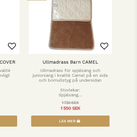
n
Lägg till i favoritlistan
Lägg till 
 COVER
Ullmadrass Barn CAMEL
valité
Ullmadrass för spjälsäng och
vligt
juniorsäng i kvalité Camel på en sida
och bomullstyg på undersidan
Storlekar:
Spjälsäng…
1 720 SEK
1 550 SEK
LÄS MER