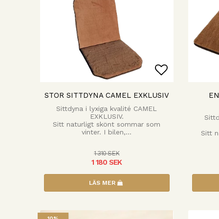
Lägg till i
STOR SITTDYNA CAMEL EXKLUSIV
EN
Sittdyna i lyxiga kvalité CAMEL
EXKLUSIV.
Sitt
Sitt naturligt skönt sommar som
vinter. I bilen,…
Sitt 
1 310 SEK
1 180 SEK
LÄS MER
10%