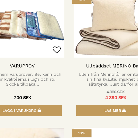
 favoritlistan
Lägg till i favoritlista
VARUPROV
Ullbäddset MERINO Ba
 hem varuprover! Se, känn och
Ullen från Merinofår är omta
r kvalitéerna i lugn och ro.
sin fina kvalité, mjukhet
Skicka tillbaka…
slitstyrka. Just därför 
4 880 SEK
700 SEK
4 390 SEK
LÄGG I VARUKORG
LÄS MER
10%