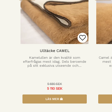
Lägg till i
Ulltäcke CAMEL
Kamelullen är den kvalité som
Camel ä
efterfrågas mest idag. Dels beroende
mest 
på sitt exklusiva utseende och…
e
5 680 SEK
5 110 SEK
LÄS MER