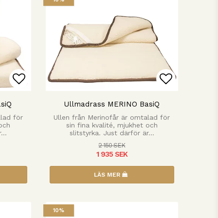
n
Lägg till i favoritlistan
Lägg till 
siQ
Ullmadrass MERINO BasiQ
lad för
Ullen från Merinofår är omtalad för
 och
sin fina kvalité, mjukhet och
är…
slitstyrka. Just därför är…
2 150 SEK
1 935 SEK
LÄS MER
10%