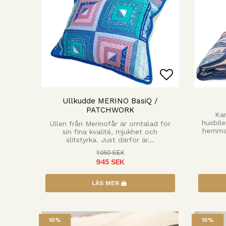
Lägg till i
Ullkudde MERINO BasiQ /
PATCHWORK
Kan
husbile
Ullen från Merinofår är omtalad för
hemma.
sin fina kvalité, mjukhet och
slitstyrka. Just därför är…
1 050 SEK
945 SEK
LÄS MER
10%
10%