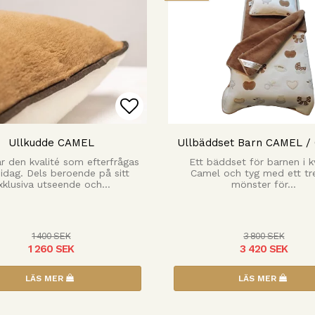
 favoritlistan
Lägg till i favoritlista
Ullkudde CAMEL
Ullbäddset Barn CAMEL /
r den kvalité som efterfrågas
Ett bäddset för barnen i k
idag. Dels beroende på sitt
Camel och tyg med ett tre
xklusiva utseende och…
mönster för…
1 400 SEK
3 800 SEK
1 260 SEK
3 420 SEK
LÄS MER
LÄS MER