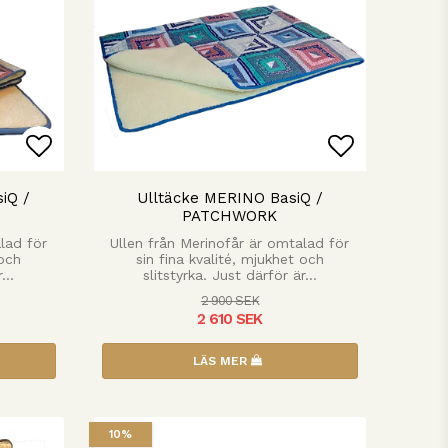
n
Lägg till i favoritlistan
Lägg till 
iQ /
Ulltäcke MERINO BasiQ /
PATCHWORK
lad för
Ullen från Merinofår är omtalad för
 och
sin fina kvalité, mjukhet och
är…
slitstyrka. Just därför är…
2 900 SEK
2 610 SEK
LÄS MER
10%