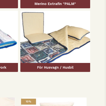
Merino Extrafin "PALM"
work
För Husvagn / Husbil
10%