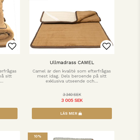
n
Lägg till i favoritlistan
Lägg till 
Ullmadrass CAMEL
erfrågas
Camel är den kvalité som efterfrågas
å sitt
mest idag. Dels beroende på sitt
h…
exklusiva utseende och…
3 340 SEK
3 005 SEK
LÄS MER
10%