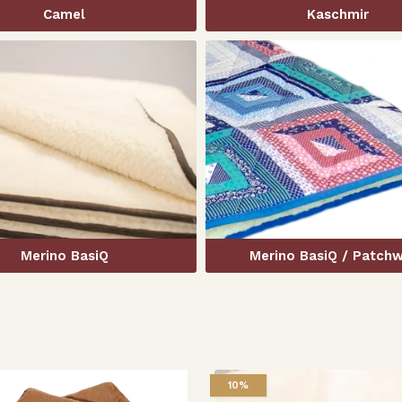
Camel
Kaschmir
Merino BasiQ
Merino BasiQ / Patch
10%