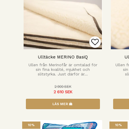
Lägg till i
Ulltäcke MERINO BasiQ
U
Ullen från Merinofår är omtalad för
Ullen 
sin fina kvalité, mjukhet och
sin
slitstyrka. Just därför är…
sl
2 900 SEK
2 610 SEK
LÄS MER
10%
10%