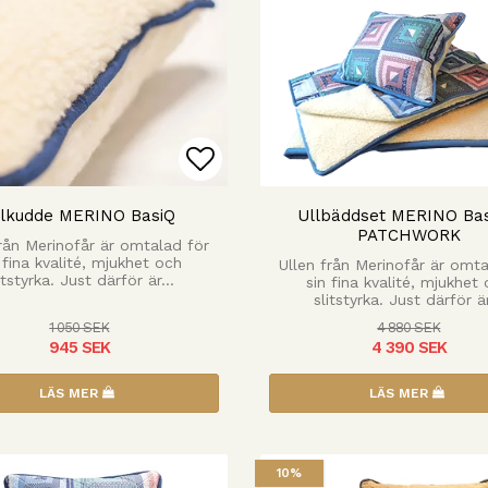
 favoritlistan
Lägg till i favoritlista
llkudde MERINO BasiQ
Ullbäddset MERINO Bas
PATCHWORK
från Merinofår är omtalad för
 fina kvalité, mjukhet och
Ullen från Merinofår är omta
itstyrka. Just därför är…
sin fina kvalité, mjukhet
slitstyrka. Just därför 
1 050 SEK
4 880 SEK
945 SEK
4 390 SEK
LÄS MER
LÄS MER
10%