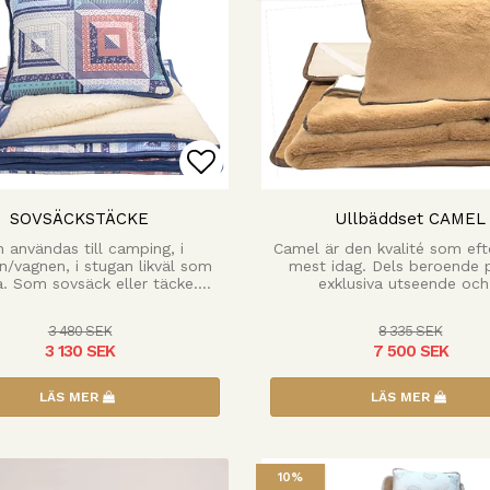
 favoritlistan
Lägg till i favoritlista
SOVSÄCKSTÄCKE
Ullbäddset CAMEL
 användas till camping, i
Camel är den kvalité som eft
n/vagnen, i stugan likväl som
mest idag. Dels beroende p
 Som sovsäck eller täcke.…
exklusiva utseende oc
3 480 SEK
8 335 SEK
3 130 SEK
7 500 SEK
LÄS MER
LÄS MER
10%