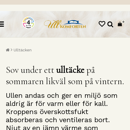
0
Ulltäcken
Sov under ett
ulltäcke
på
sommaren likväl som på vintern.
Ullen andas och ger en miljö som
aldrig är för varm eller för kall.
Kroppens överskottsfukt
absorberas och ventileras bort.
Njut av en jämn värme som