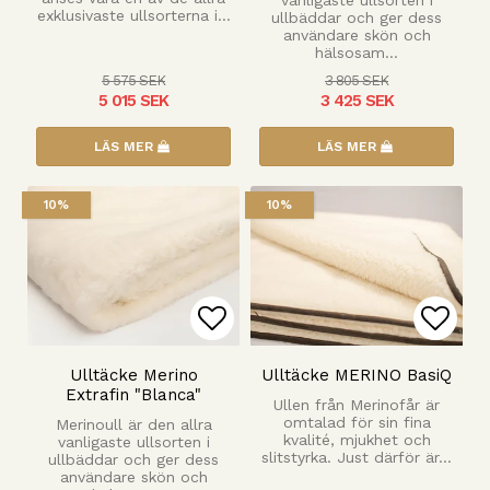
vanligaste ullsorten i
exklusivaste ullsorterna i…
ullbäddar och ger dess
användare skön och
hälsosam…
5 575 SEK
3 805 SEK
5 015 SEK
3 425 SEK
LÄS MER
LÄS MER
10%
10%
Lägg till i favoritlista
Lägg 
Ulltäcke Merino
Ulltäcke MERINO BasiQ
Extrafin "Blanca"
Ullen från Merinofår är
omtalad för sin fina
Merinoull är den allra
kvalité, mjukhet och
vanligaste ullsorten i
slitstyrka. Just därför är…
ullbäddar och ger dess
användare skön och