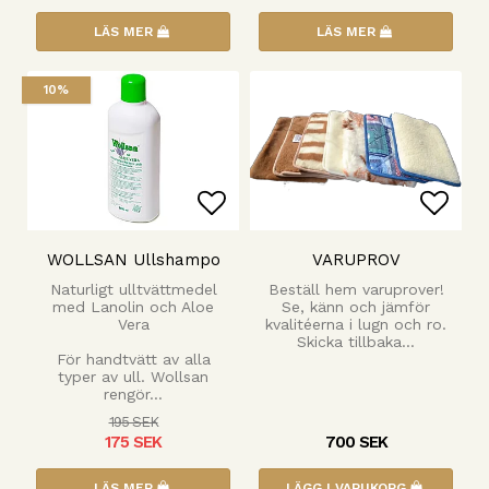
LÄS MER
LÄS MER
10%
Lägg till i favoritlista
Lägg 
WOLLSAN Ullshampo
VARUPROV
Naturligt ulltvättmedel
Beställ hem varuprover!
med Lanolin och Aloe
Se, känn och jämför
Vera
kvalitéerna i lugn och ro.
Skicka tillbaka…
För handtvätt av alla
typer av ull. Wollsan
rengör…
195 SEK
175 SEK
700 SEK
LÄS MER
LÄGG I VARUKORG