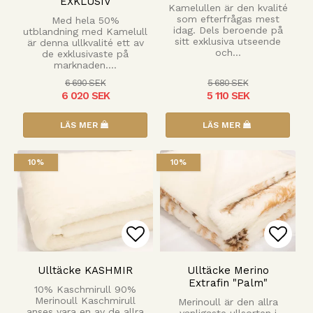
EXKLUSIV
Kamelullen är den kvalité
som efterfrågas mest
Med hela 50%
idag. Dels beroende på
utblandning med Kamelull
sitt exklusiva utseende
är denna ullkvalité ett av
och…
de exklusivaste på
marknaden.…
6 690 SEK
5 680 SEK
6 020 SEK
5 110 SEK
LÄS MER
LÄS MER
10%
10%
Lägg till i favoritlista
Lägg 
Ulltäcke KASHMIR
Ulltäcke Merino
Extrafin "Palm"
10% Kaschmirull 90%
Merinoull Kaschmirull
Merinoull är den allra
anses vara en av de allra