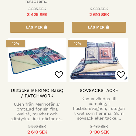
hälsosam…
3 805 SEK
2 900 SEK
3 425 SEK
2 610 SEK
LÄS MER
LÄS MER
10%
10%
Lägg till i favoritlista
Lägg 
Ulltäcke MERINO BasiQ
SOVSÄCKSTÄCKE
/ PATCHWORK
Kan användas till
camping, i
Ullen från Merinofår är
husbilen/vagnen, i stugan
omtalad för sin fina
likväl som hemma. Som
kvalité, mjukhet och
sovsäck eller täcke.…
slitstyrka. Just därför är…
2 900 SEK
3 480 SEK
2 610 SEK
3 130 SEK