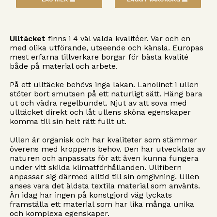
Ulltäcket
finns i 4 väl valda kvalitéer. Var och en
med olika utförande, utseende och känsla. Europas
mest erfarna tillverkare borgar för bästa kvalité
både på material och arbete.
På ett ulltäcke behövs inga lakan. Lanolinet i ullen
stöter bort smutsen på ett naturligt sätt. Häng bara
ut och vädra regelbundet. Njut av att sova med
ulltäcket direkt och låt ullens sköna egenskaper
komma till sin helt rätt fullt ut.
Ullen är organisk och har kvaliteter som stämmer
överens med kroppens behov. Den har utvecklats av
naturen och anpassats för att även kunna fungera
under vitt skilda klimatförhållanden. Ullfibern
anpassar sig därmed alltid till sin omgivning. Ullen
anses vara det äldsta textila material som använts.
Än idag har ingen på konstgjord väg lyckats
framställa ett material som har lika många unika
och komplexa egenskaper.