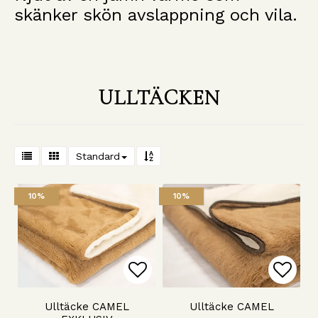
skänker skön avslappning och vila.
ULLTÄCKEN
Standard
10%
10%
Lägg till i favoritlista
Lägg 
Ulltäcke CAMEL
Ulltäcke CAMEL